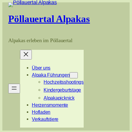
Zum
Inhalt
Pöllauertal Alpakas
springen
Alpakas erleben im Pöllauertal
Über uns
Alpaka Führungen
Hochzeitsshootings
Kindergeburtstage
Alpakapicknick
Herzensmomente
Hofladen
Verkaufstiere